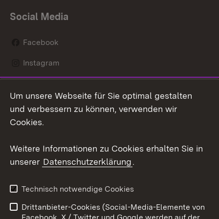
Social Media
Facebook
Instagram
LinkedIn
Um unsere Webseite für Sie optimal gestalten
Social Wall
und verbessern zu können, verwenden wir
Cookies.
Youtube
Weitere Informationen zu Cookies erhalten Sie in
Zum 
unserer
Datenschutzerklärung
.
Kontakt
Datenschutz
Erklärung zur
Benutzungshinweise
Technisch notwendige Cookies
Barrierefreiheit
Drittanbieter-Cookies (Social-Media-Elemente von
Impressum
Cookies
Facebook, X / Twitter und Google werden auf der