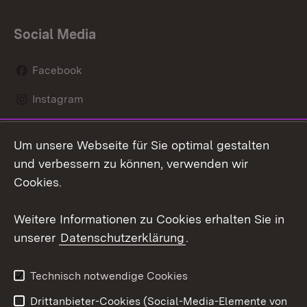
Social Media
Facebook
Instagram
LinkedIn
Um unsere Webseite für Sie optimal gestalten
Social Wall
und verbessern zu können, verwenden wir
Cookies.
Youtube
Weitere Informationen zu Cookies erhalten Sie in
Zum 
unserer
Datenschutzerklärung
.
Kontakt
Datenschutz
Erklärung zur
Benutzungshinweise
Technisch notwendige Cookies
Barrierefreiheit
Drittanbieter-Cookies (Social-Media-Elemente von
Impressum
Cookies