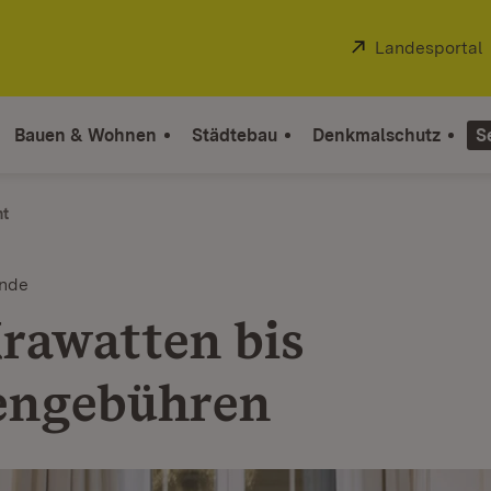
Extern:
Landesportal
Bauen & Wohnen
Städtebau
Denkmalschutz
S
ht
unde
rawatten bis
engebühren