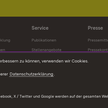
Service
Presse
cklung
Publikationen
Pressemitt
nen
Stellenangebote
Pressekont
Kontakt
Mediathek
erbessern zu können, verwenden wir Cookies.
tz
Anfahrt
serer
Datenschutzerklärung
.
ebook, X / Twitter und Google werden auf der gesamten Webs