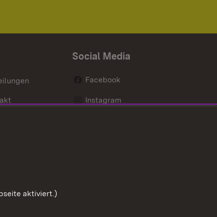
Social Media
Facebook
eilungen
akt
Instagram
LinkedIn
Social Wall
Youtube
eite aktiviert.)
Zum Sei