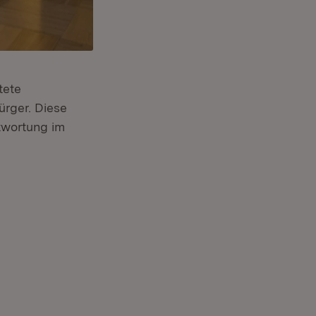
tete
ürger. Diese
twortung im