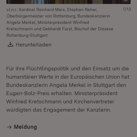
1/13
v.l.n.r.: Kardinal Reinhard Marx, Stephan Neher,
Oberbürgermeister von Rottenburg, Bundeskanzlerin
Angela Merkel, Ministerpräsident Winfried
Kretschmann und Gebhardt Fürst, Bischof der Diözese
Rottenburg-Stuttgart
Download:
Herunterladen
(Öffnet in neuem Fenster)
Für ihre Flüchtlingspolitik und den Einsatz um die
humanitären Werte in der Europäischen Union hat
Bundeskanzlerin Angela Merkel in Stuttgart den
Eugen-Bolz-Preis erhalten. Ministerpräsident
Winfried Kretschmann und Kirchenvertreter
würdigten das Engagement der Kanzlerin.
Meldung