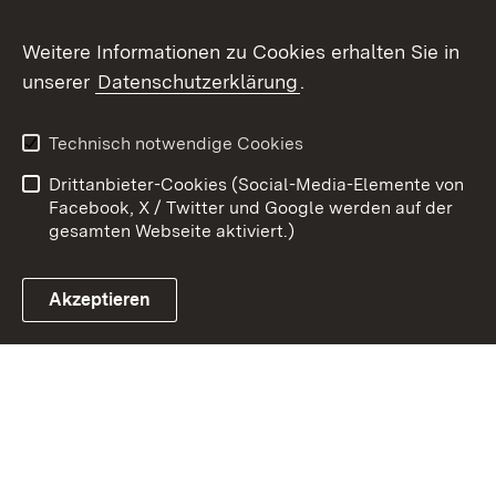
Weitere Informationen zu Cookies erhalten Sie in
Zum 
unserer
Datenschutzerklärung
.
Kontakt
Datenschutz
Erklärung zur
Benutzungshinweise
Technisch notwendige Cookies
Barrierefreiheit
Drittanbieter-Cookies (Social-Media-Elemente von
Impressum
Cookies
Facebook, X / Twitter und Google werden auf der
gesamten Webseite aktiviert.)
Akzeptieren
Link zum Landesportal