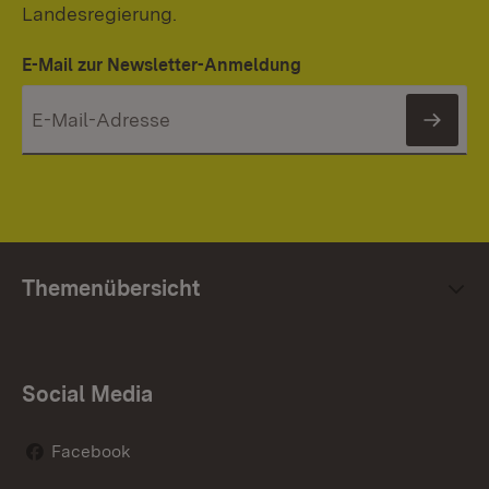
Landesregierung.
E-Mail zur Newsletter-Anmeldung
News
Mi
se
Themenübersicht
Social Media
Facebook