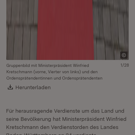
1/28
Gruppenbild mit Ministerpräsident Winfried
Kretschmann (vorne, Vierter von links) und den
Ordensprätendentinnen und Ordensprätendenten
Download:
Herunterladen
(Öffnet in neuem Fenster)
Für herausragende Verdienste um das Land und
seine Bevölkerung hat Ministerpräsident Winfried
Kretschmann den Verdienstorden des Landes