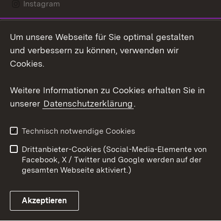
Instagram
LinkedIn
Um unsere Webseite für Sie optimal gestalten
Social Wall
und verbessern zu können, verwenden wir
Cookies.
Youtube
Weitere Informationen zu Cookies erhalten Sie in
Zum 
unserer
Datenschutzerklärung
.
Kontakt
Datenschutz
Erklärung zur
Benutzungshinweise
Technisch notwendige Cookies
Barrierefreiheit
Drittanbieter-Cookies (Social-Media-Elemente von
Impressum
Cookies
Facebook, X / Twitter und Google werden auf der
gesamten Webseite aktiviert.)
Akzeptieren
Link zum Landesportal