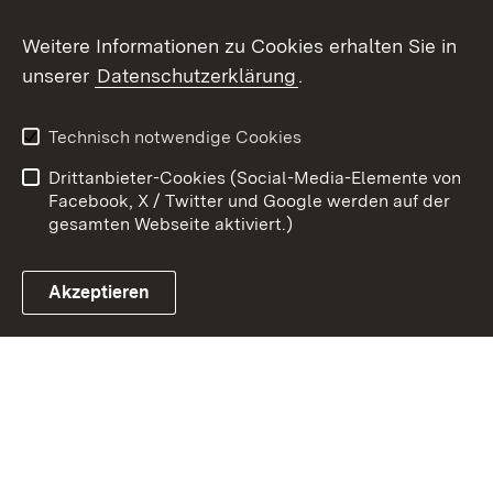
Weitere Informationen zu Cookies erhalten Sie in
Zum 
unserer
Datenschutzerklärung
.
Kontakt
Datenschutz
Erklärung zur
Benutzungshinweise
Technisch notwendige Cookies
Barrierefreiheit
Drittanbieter-Cookies (Social-Media-Elemente von
Impressum
Cookies
Facebook, X / Twitter und Google werden auf der
gesamten Webseite aktiviert.)
Akzeptieren
Link zum Landesportal