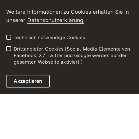
Weitere Informationen zu Cookies erhalten Sie in
Zum 
unserer
Datenschutzerklärung
.
Kontakt
Datenschutz
Erklärung zur
Benutzungshinweise
Technisch notwendige Cookies
Barrierefreiheit
Drittanbieter-Cookies (Social-Media-Elemente von
Impressum
Cookies
Facebook, X / Twitter und Google werden auf der
gesamten Webseite aktiviert.)
Akzeptieren
Link zum Landesportal