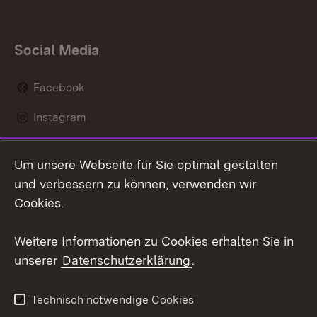
Social Media
Facebook
Instagram
LinkedIn
Um unsere Webseite für Sie optimal gestalten
Social Wall
und verbessern zu können, verwenden wir
Cookies.
Youtube
Weitere Informationen zu Cookies erhalten Sie in
Zum 
unserer
Datenschutzerklärung
.
Kontakt
Datenschutz
Erklärung zur
Benutzungshinweise
Technisch notwendige Cookies
Barrierefreiheit