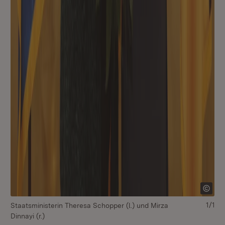
1/1
Staatsministerin Theresa Schopper (l.) und Mirza
Dinnayi (r.)