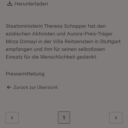
Download:
Herunterladen
(Öffnet in neuem Fenster)
Staatsministerin Theresa Schopper hat den
ezidischen Aktivisten und Aurora-Preis-Träger
Mirza Dinnayi in der Villa Reitzenstein in Stuttgart
empfangen und ihm für seinen selbstlosen
Einsatz für die Menschlichkeit gedankt.
Pressemitteilung
Zurück zur Übersicht
Zur letzten Seite
1
Zurück
Weiter