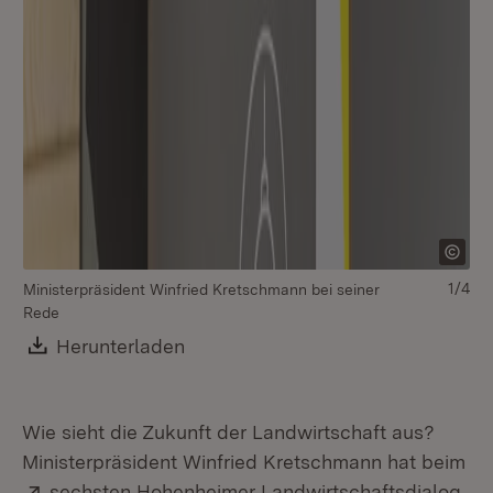
1/4
Ministerpräsident Winfried Kretschmann bei seiner
Rede
Download:
Herunterladen
(Öffnet in neuem Fenster)
Wie sieht die Zukunft der Landwirtschaft aus?
Ministerpräsident Winfried Kretschmann hat beim
Extern:
(Öf
sechsten Hohenheimer Landwirtschaftsdialog