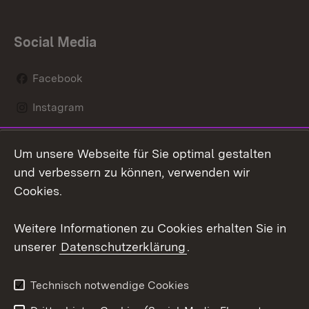
Social Media
Facebook
Instagram
LinkedIn
Um unsere Webseite für Sie optimal gestalten
Social Wall
und verbessern zu können, verwenden wir
Cookies.
Youtube
Weitere Informationen zu Cookies erhalten Sie in
Zum 
unserer
Datenschutzerklärung
.
Kontakt
Datenschutz
Erklärung zur
Benutzungshinweise
Technisch notwendige Cookies
Barrierefreiheit