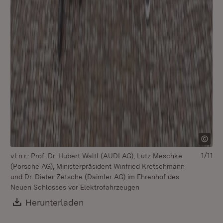
Mi
Au
Au
1/11
v.l.n.r.: Prof. Dr. Hubert Waltl (AUDI AG), Lutz Meschke
(Porsche AG), Ministerpräsident Winfried Kretschmann
und Dr. Dieter Zetsche (Daimler AG) im Ehrenhof des
Neuen Schlosses vor Elektrofahrzeugen
Download:
Herunterladen
(Öffnet in neuem Fenster)