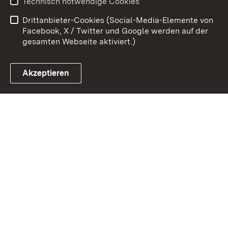
Technisch notwendige Cookies
Barrierefreiheit
Drittanbieter-Cookies (Social-Media-Elemente von
Impressum
Cookies
Facebook, X / Twitter und Google werden auf der
gesamten Webseite aktiviert.)
Akzeptieren
Link zum Landesportal