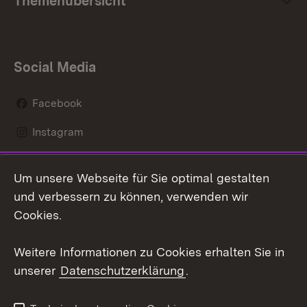
Themenübersicht
Social Media
Facebook
Instagram
LinkedIn
Um unsere Webseite für Sie optimal gestalten
Social Wall
und verbessern zu können, verwenden wir
Cookies.
Youtube
Weitere Informationen zu Cookies erhalten Sie in
Zum 
unserer
Datenschutzerklärung
.
Kontakt
Datenschutz
Erklärung zur
Benutzungshinweise