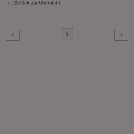
Zurück zur Übersicht
Zur letzten Seite
1
Zurück
Weiter