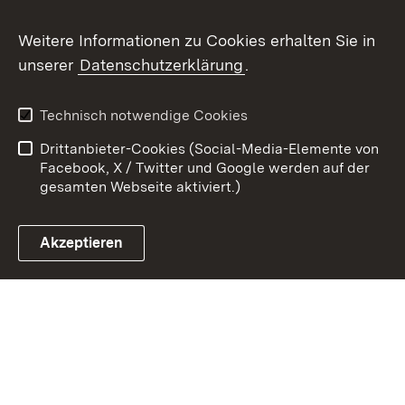
Weitere Informationen zu Cookies erhalten Sie in
Zum 
unserer
Datenschutzerklärung
.
Kontakt
Datenschutz
Erklärung zur
Benutzungshinweise
Technisch notwendige Cookies
Barrierefreiheit
Drittanbieter-Cookies (Social-Media-Elemente von
Impressum
Cookies
Facebook, X / Twitter und Google werden auf der
gesamten Webseite aktiviert.)
Akzeptieren
Link zum Landesportal