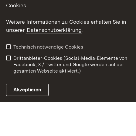
Cookies.
Youtube
Weitere Informationen zu Cookies erhalten Sie in
Zum 
unserer
Datenschutzerklärung
.
Kontakt
Datenschutz
Erklärung zur
Benutzungshinweise
Technisch notwendige Cookies
Barrierefreiheit
Drittanbieter-Cookies (Social-Media-Elemente von
Impressum
Cookies
Facebook, X / Twitter und Google werden auf der
gesamten Webseite aktiviert.)
Akzeptieren
Link zum Landesportal