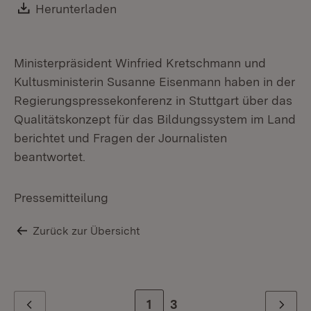
Download:
Herunterladen
(Öffnet in neuem Fenster)
Ministerpräsident Winfried Kretschmann und
Kultusministerin Susanne Eisenmann haben in der
Regierungspressekonferenz in Stuttgart über das
Qualitätskonzept für das Bildungssystem im Land
berichtet und Fragen der Journalisten
beantwortet.
Pressemitteilung
Zurück zur Übersicht
Zur Seite
1
Zur letzten Seite
3
Zurück
Weiter