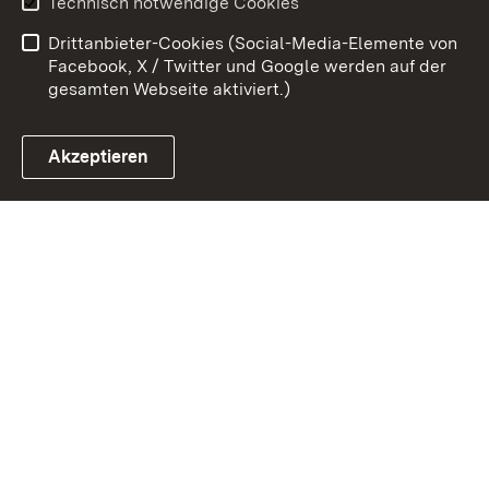
Technisch notwendige Cookies
Barrierefreiheit
Drittanbieter-Cookies (Social-Media-Elemente von
Impressum
Cookies
Facebook, X / Twitter und Google werden auf der
gesamten Webseite aktiviert.)
Akzeptieren
Link zum Landesportal