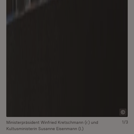
1/3
Ministerpräsident Winfried Kretschmann (r.) und
Mi
Kultusministerin Susanne Eisenmann (l.)