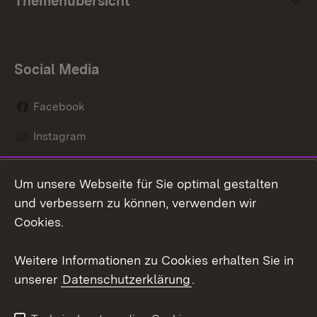
Themenübersicht
Social Media
Facebook
Instagram
LinkedIn
Um unsere Webseite für Sie optimal gestalten
Social Wall
und verbessern zu können, verwenden wir
Cookies.
Youtube
Weitere Informationen zu Cookies erhalten Sie in
Zum 
unserer
Datenschutzerklärung
.
Kontakt
Datenschutz
Erklärung zur
Benutzungshinweise