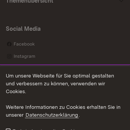
Themenübersicht
Social Media
Facebook
Instagram
LinkedIn
Um unsere Webseite für Sie optimal gestalten
Social Wall
und verbessern zu können, verwenden wir
Cookies.
Youtube
Weitere Informationen zu Cookies erhalten Sie in
Zum 
unserer
Datenschutzerklärung
.
Kontakt
Datenschutz
Erklärung zur
Benutzungshinweise