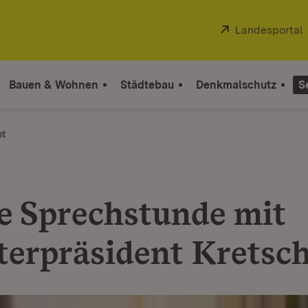
Extern:
Landesportal
Bauen & Wohnen
Städtebau
Denkmalschutz
S
ht
e Sprechstunde mit
terpräsident Krets