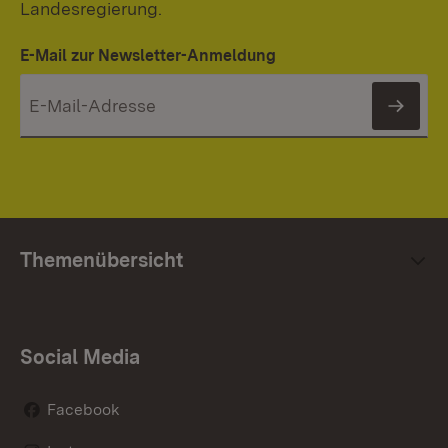
Landesregierung.
E-Mail zur Newsletter-Anmeldung
News
Themenübersicht
Social Media
Facebook