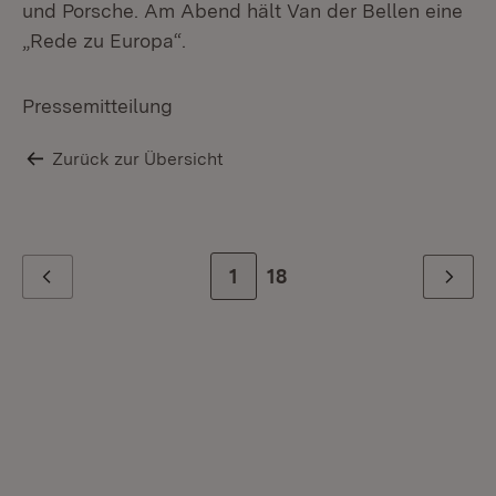
und Porsche. Am Abend hält Van der Bellen eine
„Rede zu Europa“.
Pressemitteilung
Zurück zur Übersicht
Zur Seite
1
Zur letzten Seite
18
Zurück
Weiter