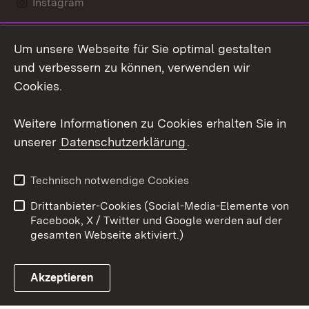
Instagram
LinkedIn
Um unsere Webseite für Sie optimal gestalten
Social Wall
und verbessern zu können, verwenden wir
Cookies.
Youtube
Weitere Informationen zu Cookies erhalten Sie in
Zum 
unserer
Datenschutzerklärung
.
Kontakt
Datenschutz
Erklärung zur
Benutzungshinweise
Technisch notwendige Cookies
Barrierefreiheit
Drittanbieter-Cookies (Social-Media-Elemente von
Impressum
Cookies
Facebook, X / Twitter und Google werden auf der
gesamten Webseite aktiviert.)
Akzeptieren
Link zum Landesportal