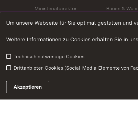
Ministerialdirektor
Bauen & Woh
Organisation und Aufgaben
Städtebau
Um unsere Webseite für Sie optimal gestalten und v
Denkmalschu
Weitere Informationen zu Cookies erhalten Sie in un
Technisch notwendige Cookies
Drittanbieter-Cookies (Social-Media-Elemente von Fac
Link zum Landesportal
Akzeptieren