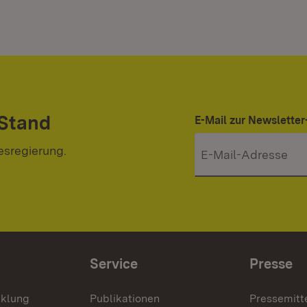
 Stand
E-Mail zur Newslett
esregierung.
Service
Presse
cklung
Publikationen
Pressemitt