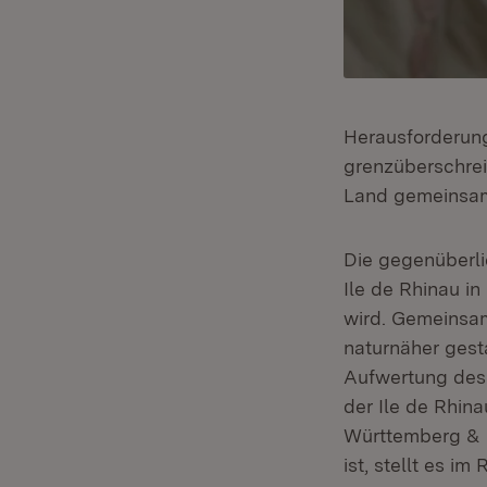
Herausforderung
grenzüberschre
Land gemeinsam 
Die gegenüberl
Ile de Rhinau i
wird. Gemeinsam
naturnäher gest
Aufwertung des 
der Ile de Rhin
Württemberg & F
ist, stellt es 