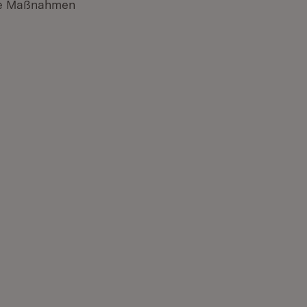
ete Maßnahmen
uem Fenster)