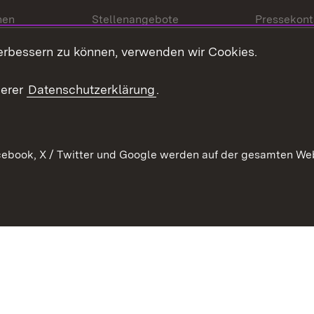
nen
Stellenangebote
Pressekont
Kontakt
Mediathek
erbessern zu können, verwenden wir Cookies.
tz
Anfahrt
serer
Datenschutzerklärung
.
ebook, X / Twitter und Google werden auf der gesamten Webs
Kontakt
Datenschutz
Erklärung zur Barrierefreiheit