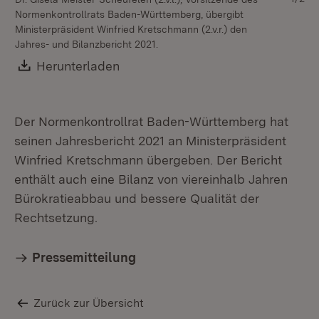
Normenkontrollrats Baden-Württemberg, übergibt
Mi
Ministerpräsident Winfried Kretschmann (2.v.r.) den
Me
Jahres- und Bilanzbericht 2021.
Download:
Herunterladen
(Öffnet in neuem Fenster)
Der Normenkontrollrat Baden-Württemberg hat
seinen Jahresbericht 2021 an Ministerpräsident
Winfried Kretschmann übergeben. Der Bericht
enthält auch eine Bilanz von viereinhalb Jahren
Bürokratieabbau und bessere Qualität der
Rechtsetzung.
Pressemitteilung
Zurück zur Übersicht