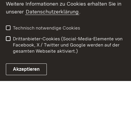
Weitere Informationen zu Cookies erhalten Sie in
Zum 
unserer
Datenschutzerklärung
.
Kontakt
Datenschutz
Erklärung zur
Benutzungshinweise
Technisch notwendige Cookies
Barrierefreiheit
Drittanbieter-Cookies (Social-Media-Elemente von
Impressum
Cookies
Facebook, X / Twitter und Google werden auf der
gesamten Webseite aktiviert.)
Akzeptieren
Link zum Landesportal