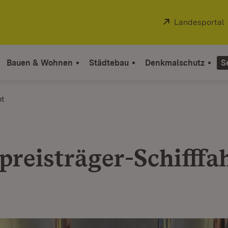
Extern:
Landesportal
Bauen & Wohnen
Städtebau
Denkmalschutz
S
ht
preisträger-Schifffa