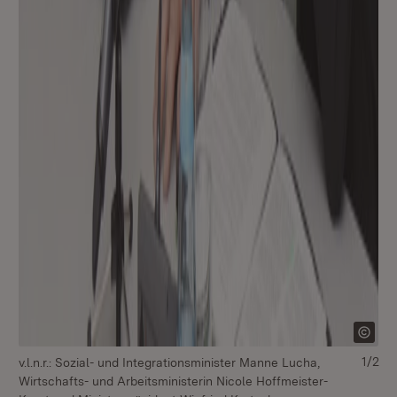
1/2
v.l.n.r.: Sozial- und Integrationsminister Manne Lucha,
Mi
Wirtschafts- und Arbeitsministerin Nicole Hoffmeister-
Arb