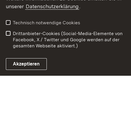
Zum 
unserer
Datenschutzerklärung
.
Kontakt
Datenschutz
Erklärung zur
Benutzungshinweise
Technisch notwendige Cookies
Barrierefreiheit
Drittanbieter-Cookies (Social-Media-Elemente von
Impressum
Cookies
Facebook, X / Twitter und Google werden auf der
gesamten Webseite aktiviert.)
Akzeptieren
Link zum Landesportal