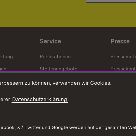
Service
Presse
cklung
Publikationen
Pressemitt
nen
Stellenangebote
Pressekont
Kontakt
Mediathek
erbessern zu können, verwenden wir Cookies.
tz
Anfahrt
serer
Datenschutzerklärung
.
ebook, X / Twitter und Google werden auf der gesamten Webs