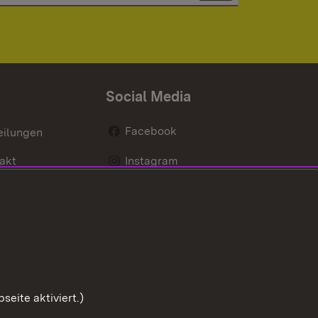
Social Media
Facebook
eilungen
akt
Instagram
LinkedIn
Social Wall
Youtube
eite aktiviert.)
Zum Sei