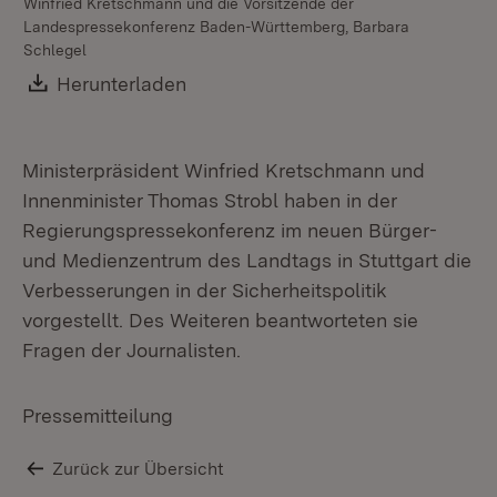
Winfried Kretschmann und die Vorsitzende der
Wi
Landespressekonferenz Baden-Württemberg, Barbara
La
Schlegel
Sc
Download:
Herunterladen
(Öffnet in neuem Fenster)
Ministerpräsident Winfried Kretschmann und
Innenminister Thomas Strobl haben in der
Regierungspressekonferenz im neuen Bürger-
und Medienzentrum des Landtags in Stuttgart die
Verbesserungen in der Sicherheitspolitik
vorgestellt. Des Weiteren beantworteten sie
Fragen der Journalisten.
Pressemitteilung
Zurück zur Übersicht