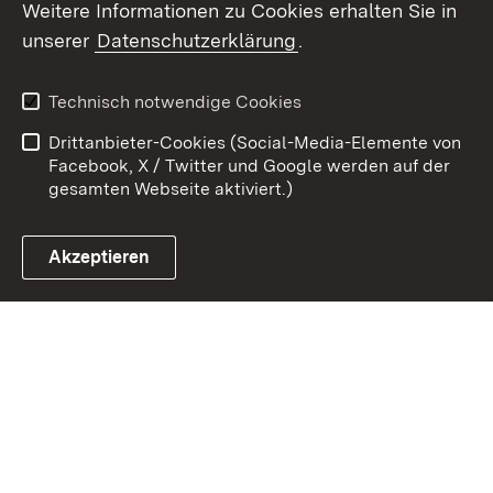
Weitere Informationen zu Cookies erhalten Sie in
Zum 
unserer
Datenschutzerklärung
.
Kontakt
Datenschutz
Erklärung zur
Benutzungshinweise
Technisch notwendige Cookies
Barrierefreiheit
Drittanbieter-Cookies (Social-Media-Elemente von
Impressum
Cookies
Facebook, X / Twitter und Google werden auf der
gesamten Webseite aktiviert.)
Akzeptieren
Link zum Landesportal