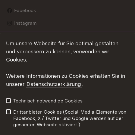
Facebook
Instagram
LinkedIn
Um unsere Webseite für Sie optimal gestalten
Social Wall
und verbessern zu können, verwenden wir
Cookies.
Youtube
Weitere Informationen zu Cookies erhalten Sie in
Zum 
unserer
Datenschutzerklärung
.
Kontakt
Datenschutz
Erklärung zur
Benutzungshinweise
Technisch notwendige Cookies
Barrierefreiheit
Drittanbieter-Cookies (Social-Media-Elemente von
Impressum
Cookies
Facebook, X / Twitter und Google werden auf der
gesamten Webseite aktiviert.)