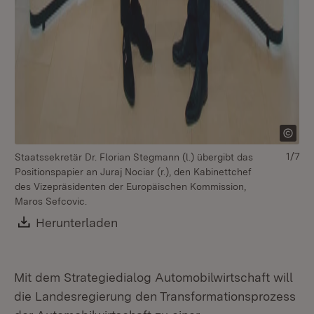
1/7
Staatssekretär Dr. Florian Stegmann (l.) übergibt das
Positionspapier an Juraj Nociar (r.), den Kabinettchef
des Vizepräsidenten der Europäischen Kommission,
Maros Sefcovic.
Download:
Herunterladen
(Öffnet in neuem Fenster)
Mit dem Strategiedialog Automobilwirtschaft will
die Landesregierung den Transformationsprozess