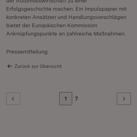
der Automobilwirtschaft zu einer
Erfolgsgeschichte machen. Ein Impulspapier mit
konkreten Ansätzen und Handlungsvorschlägen
bietet der Europäischen Kommission
Anknüpfungspunkte an zahlreiche Maßnahmen.
Pressemitteilung
Zurück zur Übersicht
Zur Seite
1
Zur letzten Seite
7
Zurück
Weiter