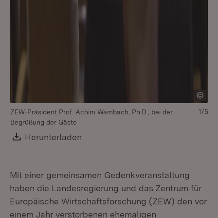
1/5
ZEW-Präsident Prof. Achim Wambach, Ph.D., bei der
Begrüßung der Gäste
Download:
Herunterladen
(Öffnet in neuem Fenster)
Mit einer gemeinsamen Gedenkveranstaltung
haben die Landesregierung und das Zentrum für
Europäische Wirtschaftsforschung (ZEW) den vor
einem Jahr verstorbenen ehemaligen