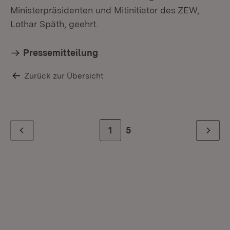
Ministerpräsidenten und Mitinitiator des ZEW,
Lothar Späth, geehrt.
Pressemitteilung
Zurück zur Übersicht
Zur Seite
1
Zur letzten Seite
5
Zurück
Weiter