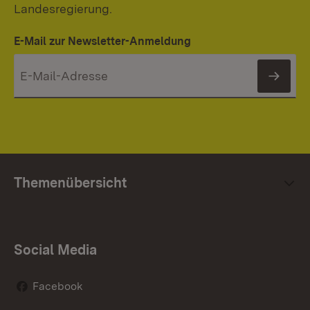
Landesregierung.
E-Mail zur Newsletter-Anmeldung
News
Themenübersicht
Social Media
Facebook