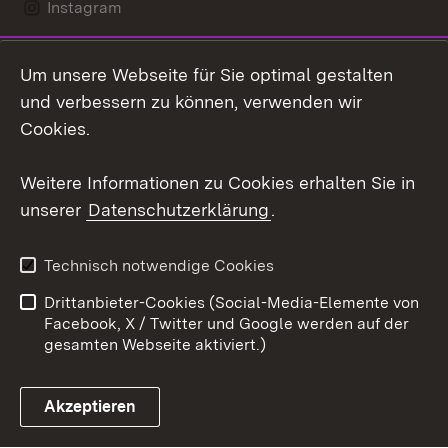
Instagram
LinkedIn
Um unsere Webseite für Sie optimal gestalten
Social Wall
und verbessern zu können, verwenden wir
Cookies.
Youtube
Weitere Informationen zu Cookies erhalten Sie in
Zum 
unserer
Datenschutzerklärung
.
Kontakt
Datenschutz
Erklärung zur
Benutzungshinweise
Technisch notwendige Cookies
Barrierefreiheit
Drittanbieter-Cookies (Social-Media-Elemente von
Impressum
Cookies
Facebook, X / Twitter und Google werden auf der
gesamten Webseite aktiviert.)
Akzeptieren
Link zum Landesportal