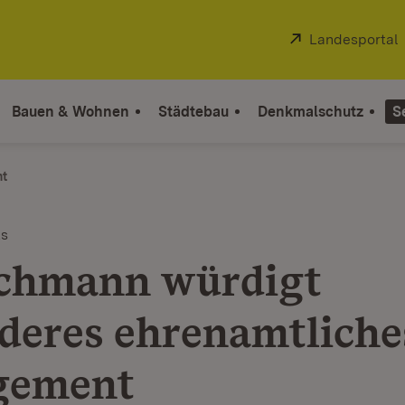
Extern:
Landesportal
Bauen & Wohnen
Städtebau
Denkmalschutz
S
ht
ts
chmann würdigt
deres ehrenamtliche
gement