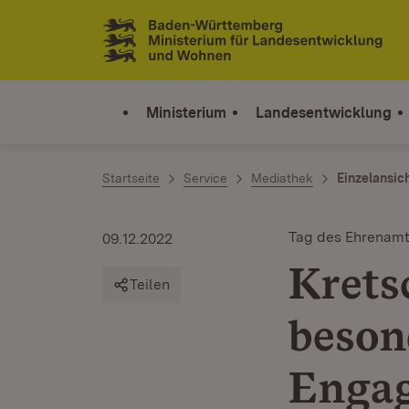
Zum Inhalt springen
Link zur Startseite
Ministerium
Landesentwicklung
Startseite
Service
Mediathek
Einzelansic
Tag des Ehrenam
09.12.2022
Krets
Teilen
beson
Enga