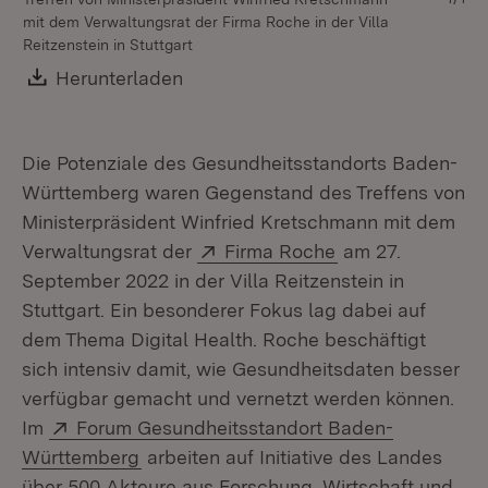
mit dem Verwaltungsrat der Firma Roche in der Villa
Reitzenstein in Stuttgart
Download:
Herunterladen
(Öffnet in neuem Fenster)
Die Potenziale des Gesundheitsstandorts Baden-
Württemberg waren Gegenstand des Treffens von
Ministerpräsident Winfried Kretschmann mit dem
Extern:
(Öffnet in neuem
Verwaltungsrat der
Firma Roche
am 27.
September 2022 in der Villa Reitzenstein in
Stuttgart. Ein besonderer Fokus lag dabei auf
dem Thema Digital Health. Roche beschäftigt
sich intensiv damit, wie Gesundheitsdaten besser
verfügbar gemacht und vernetzt werden können.
Extern:
Im
Forum Gesundheitsstandort Baden-
(Öffnet in neuem Fenster)
Württemberg
arbeiten auf Initiative des Landes
über 500 Akteure aus Forschung, Wirtschaft und