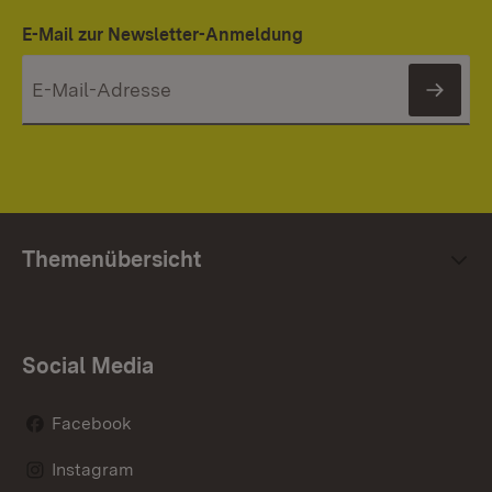
E-Mail zur Newsletter-Anmeldung
News
Themenübersicht
Social Media
Facebook
Instagram