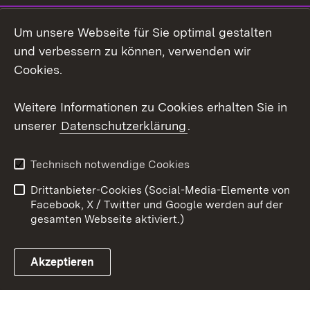
LinkedIn
Um unsere Webseite für Sie optimal gestalten
Social Wall
und verbessern zu können, verwenden wir
Cookies.
Youtube
Weitere Informationen zu Cookies erhalten Sie in
Zum 
unserer
Datenschutzerklärung
.
Kontakt
Datenschutz
Erklärung zur
Benutzungshinweise
Technisch notwendige Cookies
Barrierefreiheit
Drittanbieter-Cookies (Social-Media-Elemente von
Impressum
Cookies
Facebook, X / Twitter und Google werden auf der
gesamten Webseite aktiviert.)
Akzeptieren
Link zum Landesportal