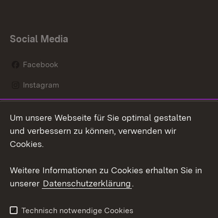
Social Media
Facebook
Instagram
LinkedIn
Um unsere Webseite für Sie optimal gestalten
Social Wall
und verbessern zu können, verwenden wir
Cookies.
Youtube
Weitere Informationen zu Cookies erhalten Sie in
Zum 
unserer
Datenschutzerklärung
.
Kontakt
Datenschutz
Erklärung zur
Benutzungshinweise
Technisch notwendige Cookies
Barrierefreiheit