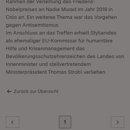
Rahmen der Verleihung des Friedens-
Nobelpreises an Nadia Murad im Jahr 2018 in
Oslo an. Ein weiteres Thema war das Vorgehen
gegen Antisemitismus.
Im Anschluss an das Treffen erhielt Stylianides
als ehemaliger EU-Kommissar für humanitäre
Hilfe und Krisenmanagement das
Bevölkerungsschutzehrenzeichen des Landes von
Innenminister und stellvertretendem
Ministerpräsident Thomas Strobl verliehen.
Zurück zur Übersicht
Zur letzten Seite
1
Zurück
Weiter