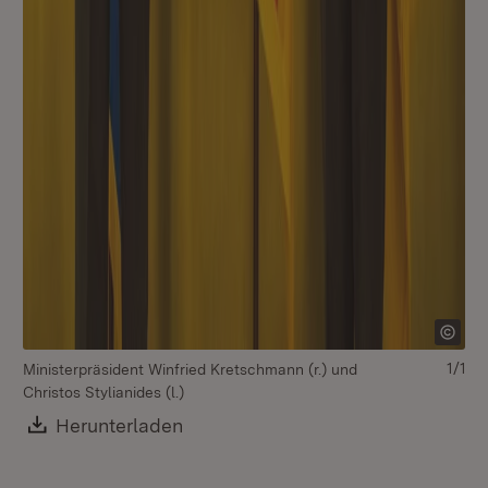
1/1
Ministerpräsident Winfried Kretschmann (r.) und
Christos Stylianides (l.)
Download:
Herunterladen
(Öffnet in neuem Fenster)