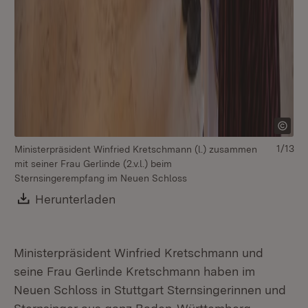
1/13
Ministerpräsident Winfried Kretschmann (l.) zusammen
Mi
mit seiner Frau Gerlinde (2.v.l.) beim
Ge
Sternsingerempfang im Neuen Schloss
He
Download:
Herunterladen
(Öffnet in neuem Fenster)
Ministerpräsident Winfried Kretschmann und
seine Frau Gerlinde Kretschmann haben im
Neuen Schloss in Stuttgart Sternsingerinnen und