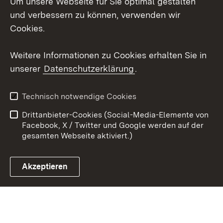
Um unsere Webseite für Sie optimal gestalten
Social Wall
und verbessern zu können, verwenden wir
Cookies.
Youtube
Weitere Informationen zu Cookies erhalten Sie in
Zum 
unserer
Datenschutzerklärung
.
Kontakt
Datenschutz
Erklärung zur
Benutzungshinweise
Technisch notwendige Cookies
Barrierefreiheit
Drittanbieter-Cookies (Social-Media-Elemente von
Impressum
Cookies
Facebook, X / Twitter und Google werden auf der
gesamten Webseite aktiviert.)
Akzeptieren
Link zum Landesportal