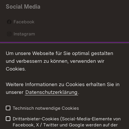
Social Media
Facebook
Instagram
LinkedIn
Um unsere Webseite für Sie optimal gestalten
Social Wall
und verbessern zu können, verwenden wir
Cookies.
Youtube
Weitere Informationen zu Cookies erhalten Sie in
Zum 
unserer
Datenschutzerklärung
.
Kontakt
Datenschutz
Erklärung zur
Benutzungshinweise
Technisch notwendige Cookies
Barrierefreiheit
Drittanbieter-Cookies (Social-Media-Elemente von
Impressum
Cookies
Facebook, X / Twitter und Google werden auf der