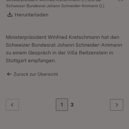
Schweizer Bundesrat Johann Schneider-Ammann (l.)
Sc
Download:
Herunterladen
(Öffnet in neuem Fenster)
Ministerpräsident Winfried Kretschmann hat den
Schweizer Bundesrat Johann Schneider-Ammann
zu einem Gespräch in der Villa Reitzenstein in
Stuttgart empfangen.
Zurück zur Übersicht
Zur Seite
1
Zur letzten Seite
3
Zurück
Weiter