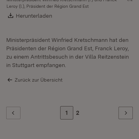
Leroy (l.), Präsident der Région Grand Est
Gr
Es
Download:
Herunterladen
(Öffnet in neuem Fenster)
St
Ministerpräsident Winfried Kretschmann hat den
Präsidenten der Région Grand Est, Franck Leroy,
zu einem Antrittsbesuch in der Villa Reitzenstein
in Stuttgart empfangen.
Zurück zur Übersicht
Zur Seite
1
Zur letzten Seite
2
Zurück
Weiter