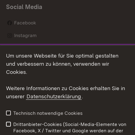
Social Media
Facebook
Instagram
LinkedIn
Um unsere Webseite für Sie optimal gestalten
Social Wall
und verbessern zu können, verwenden wir
Cookies.
Youtube
Weitere Informationen zu Cookies erhalten Sie in
Zum 
unserer
Datenschutzerklärung
.
Kontakt
Datenschutz
Erklärung zur
Benutzungshinweise
Technisch notwendige Cookies
Barrierefreiheit
Drittanbieter-Cookies (Social-Media-Elemente von
Impressum
Cookies
Facebook, X / Twitter und Google werden auf der