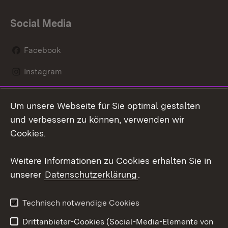
Social Media
Facebook
Instagram
LinkedIn
Um unsere Webseite für Sie optimal gestalten
Social Wall
und verbessern zu können, verwenden wir
Cookies.
Youtube
Weitere Informationen zu Cookies erhalten Sie in
Zum 
unserer
Datenschutzerklärung
.
Kontakt
Datenschutz
Erklärung zur
Benutzungshinweise
Technisch notwendige Cookies
Barrierefreiheit
Drittanbieter-Cookies (Social-Media-Elemente von
Impressum
Cookies