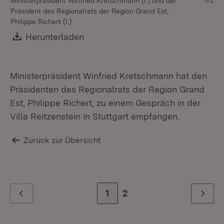
1/2
Ministerpräsident Winfried Kretschmann (r.) und der
Mi
Präsident des Regionalrats der Region Grand Est,
Gi
Philippe Richert (l.)
Reg
Download:
Herunterladen
(Öffnet in neuem Fenster)
Ministerpräsident Winfried Kretschmann hat den
Präsidenten des Regionalrats der Region Grand
Est, Philippe Richert, zu einem Gespräch in der
Villa Reitzenstein in Stuttgart empfangen.
Zurück zur Übersicht
Zur Seite
1
Zur letzten Seite
2
Zurück
Weiter