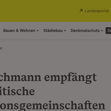
Extern:
Landesportal
Bauen & Wohnen
Städtebau
Denkmalschutz
S
ht
chmann empfängt
itische
ionsgemeinschaften