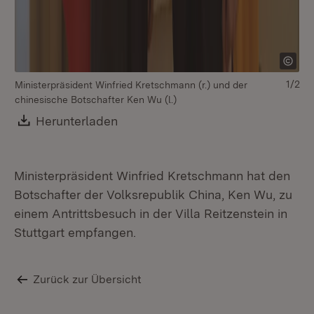
1/2
Ministerpräsident Winfried Kretschmann (r.) und der
Mi
chinesische Botschafter Ken Wu (l.)
ch
ch
Download:
Herunterladen
(Öffnet in neuem Fenster)
Ministerpräsident Winfried Kretschmann hat den
Botschafter der Volksrepublik China, Ken Wu, zu
einem Antrittsbesuch in der Villa Reitzenstein in
Stuttgart empfangen.
Zurück zur Übersicht