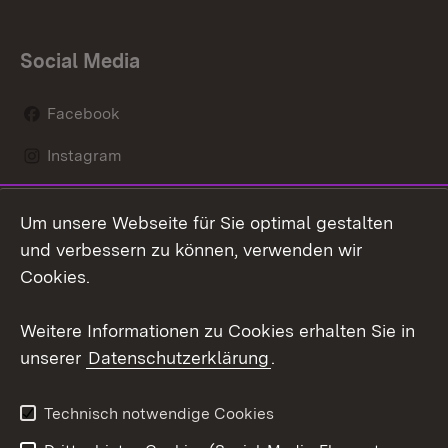
Social Media
Facebook
Instagram
LinkedIn
Um unsere Webseite für Sie optimal gestalten
Social Wall
und verbessern zu können, verwenden wir
Cookies.
Youtube
Weitere Informationen zu Cookies erhalten Sie in
Zum 
unserer
Datenschutzerklärung
.
Kontakt
Datenschutz
Erklärung zur
Benutzungshinweise
Technisch notwendige Cookies
Barrierefreiheit