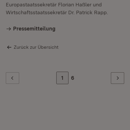
Europastaatssekretär Florian Haßler und
Wirtschaftsstaatssekretär Dr. Patrick Rapp.
Pressemitteilung
Zurück zur Übersicht
Zur Seite
1
Zur letzten Seite
6
Zurück
Weiter