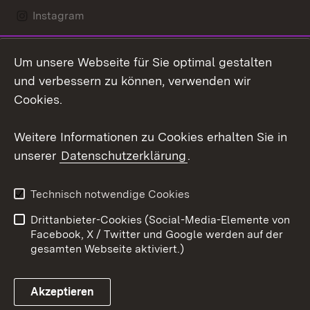
Instagram
LinkedIn
Um unsere Webseite für Sie optimal gestalten
Social Wall
und verbessern zu können, verwenden wir
Cookies.
Youtube
Weitere Informationen zu Cookies erhalten Sie in
Zum 
unserer
Datenschutzerklärung
.
Kontakt
Datenschutz
Erklärung zur
Benutzungshinweise
Technisch notwendige Cookies
Barrierefreiheit
Drittanbieter-Cookies (Social-Media-Elemente von
Impressum
Cookies
Facebook, X / Twitter und Google werden auf der
gesamten Webseite aktiviert.)
Akzeptieren
Link zum Landesportal