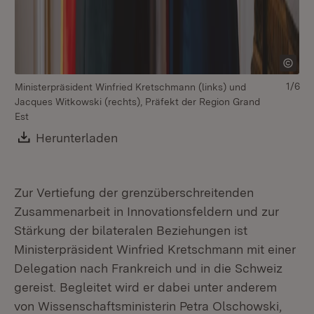
1/6
Ministerpräsident Winfried Kretschmann (links) und
Fr
Jacques Witkowski (rechts), Präfekt der Region Grand
un
Est
tr
Qu
Download:
Herunterladen
(Öffnet in neuem Fenster)
Zur Vertiefung der grenzüberschreitenden
Zusammenarbeit in Innovationsfeldern und zur
Stärkung der bilateralen Beziehungen ist
Ministerpräsident Winfried Kretschmann mit einer
Delegation nach Frankreich und in die Schweiz
gereist. Begleitet wird er dabei unter anderem
von Wissenschaftsministerin Petra Olschowski,