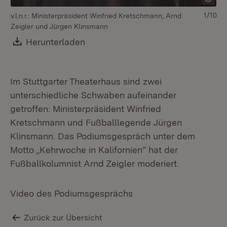
1/10
v.l.n.r.: Ministerpräsident Winfried Kretschmann, Arnd
Zeigler und Jürgen Klinsmann
Download:
Herunterladen
(Öffnet in neuem Fenster)
Im Stuttgarter Theaterhaus sind zwei
unterschiedliche Schwaben aufeinander
getroffen: Ministerpräsident Winfried
Kretschmann und Fußballlegende Jürgen
Klinsmann. Das Podiumsgespräch unter dem
Motto „Kehrwoche in Kalifornien” hat der
Fußballkolumnist Arnd Zeigler moderiert.
Video des Podiumsgesprächs
Zurück zur Übersicht