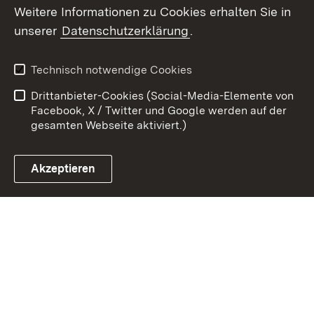
Weitere Informationen zu Cookies erhalten Sie in
Zum 
unserer
Datenschutzerklärung
.
Kontakt
Datenschutz
Erklärung zur
Benutzungshinweise
Technisch notwendige Cookies
Barrierefreiheit
Drittanbieter-Cookies (Social-Media-Elemente von
Impressum
Cookies
Facebook, X / Twitter und Google werden auf der
gesamten Webseite aktiviert.)
Akzeptieren
Link zum Landesportal