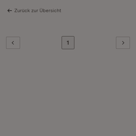
Zurück zur Übersicht
Zur letzten Seite
1
Zurück
Weiter