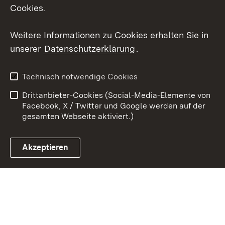
Cookies.
Youtube
Weitere Informationen zu Cookies erhalten Sie in
Zum 
unserer
Datenschutzerklärung
.
Kontakt
Datenschutz
Erklärung zur
Benutzungshinweise
Technisch notwendige Cookies
Barrierefreiheit
Drittanbieter-Cookies (Social-Media-Elemente von
Impressum
Cookies
Facebook, X / Twitter und Google werden auf der
gesamten Webseite aktiviert.)
Akzeptieren
Link zum Landesportal