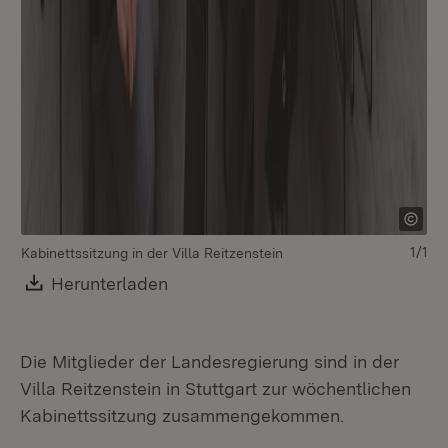
1/1
Kabinettssitzung in der Villa Reitzenstein
Download:
Herunterladen
(Öffnet in neuem Fenster)
Die Mitglieder der Landesregierung sind in der
Villa Reitzenstein in Stuttgart zur wöchentlichen
Kabinettssitzung zusammengekommen.