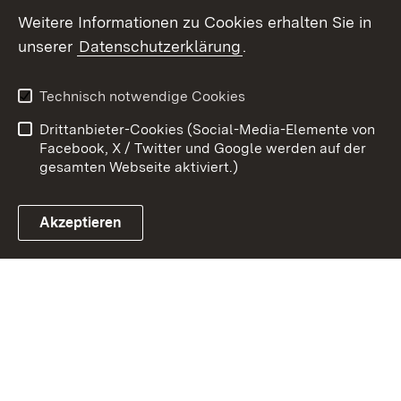
Weitere Informationen zu Cookies erhalten Sie in
Zum 
unserer
Datenschutzerklärung
.
Kontakt
Datenschutz
Erklärung zur
Benutzungshinweise
Technisch notwendige Cookies
Barrierefreiheit
Drittanbieter-Cookies (Social-Media-Elemente von
Impressum
Cookies
Facebook, X / Twitter und Google werden auf der
gesamten Webseite aktiviert.)
Akzeptieren
Link zum Landesportal