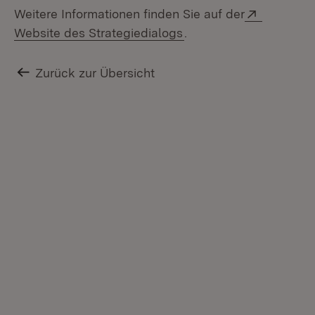
Extern:
Weitere Informationen finden Sie auf der
(Öffnet in neuem Fenst
Website des Strategiedialogs
.
Zurück zur Übersicht