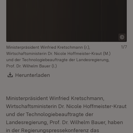
1/7
Ministerpräsident Winfried Kretschmann (r.),
Mi
Wirtschaftsministerin Dr. Nicole Hoffmeister-Kraut (M.)
und der Technologiebeauftragte der Landesregierung,
Prof. Dr. Wilhelm Bauer (l.)
Download:
Herunterladen
(Öffnet in neuem Fenster)
Ministerpräsident Winfried Kretschmann,
Wirtschaftsministerin Dr. Nicole Hoffmeister-Kraut
und der Technologiebeauftragte der
Landesregierung, Prof. Dr. Wilhelm Bauer, haben
in der Regierungspressekonferenz das