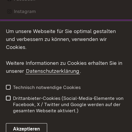
Instagram
LinkedIn
Um unsere Webseite für Sie optimal gestalten
Social Wall
und verbessern zu können, verwenden wir
Cookies.
Youtube
Weitere Informationen zu Cookies erhalten Sie in
Zum 
unserer
Datenschutzerklärung
.
Kontakt
Datenschutz
Erklärung zur
Benutzungshinweise
Technisch notwendige Cookies
Barrierefreiheit
Drittanbieter-Cookies (Social-Media-Elemente von
Impressum
Cookies
Facebook, X / Twitter und Google werden auf der
gesamten Webseite aktiviert.)
Akzeptieren