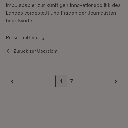
Impulspapier zur künftigen Innovationspolitik des
Landes vorgestellt und Fragen der Journalisten
beantwortet.
Pressemitteilung
Zurück zur Übersicht
Zur Seite
1
Zur letzten Seite
7
Zurück
Weiter