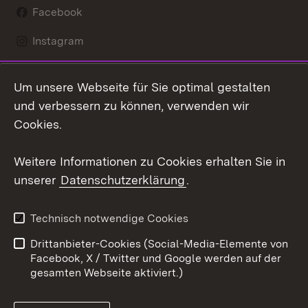
Facebook
Instagram
LinkedIn
Um unsere Webseite für Sie optimal gestalten
Social Wall
und verbessern zu können, verwenden wir
Cookies.
Youtube
Weitere Informationen zu Cookies erhalten Sie in
Zum 
unserer
Datenschutzerklärung
.
Kontakt
Datenschutz
Erklärung zur
Benutzungshinweise
Technisch notwendige Cookies
Barrierefreiheit
Drittanbieter-Cookies (Social-Media-Elemente von
Impressum
Cookies
Facebook, X / Twitter und Google werden auf der
gesamten Webseite aktiviert.)