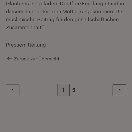
Glaubens eingeladen. Der Iftar-Empfang stand in
diesem Jahr unter dem Motto „Angekommen. Der
muslimische Beitrag für den gesellschaftlichen
Zusammenhalt“.
Pressemitteilung
Zurück zur Übersicht
Zur Seite
1
Zur letzten Seite
5
Zurück
Weiter