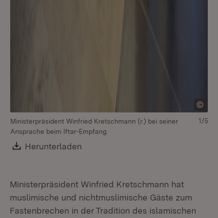
1/5
Ministerpräsident Winfried Kretschmann (r.) bei seiner
Mi
Ansprache beim Iftar-Empfang
An
Download:
Herunterladen
(Öffnet in neuem Fenster)
Ministerpräsident Winfried Kretschmann hat
muslimische und nichtmuslimische Gäste zum
Fastenbrechen in der Tradition des islamischen