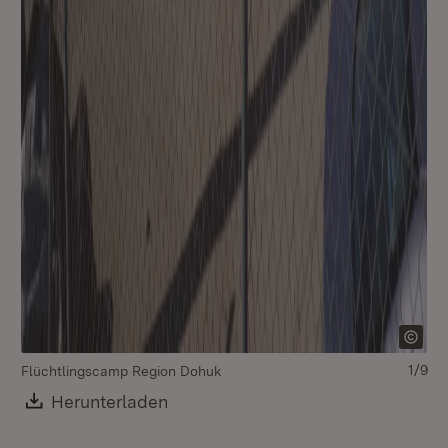
1/9
Flüchtlingscamp Region Dohuk
Mü
Download:
Herunterladen
(Öffnet in neuem Fenster)