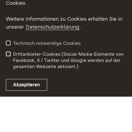
Cookies.
Youtube
Weitere Informationen zu Cookies erhalten Sie in
Zum 
unserer
Datenschutzerklärung
.
Kontakt
Datenschutz
Erklärung zur
Benutzungshinweise
Technisch notwendige Cookies
Barrierefreiheit
Drittanbieter-Cookies (Social-Media-Elemente von
Impressum
Cookies
Facebook, X / Twitter und Google werden auf der
gesamten Webseite aktiviert.)
Akzeptieren
Link zum Landesportal