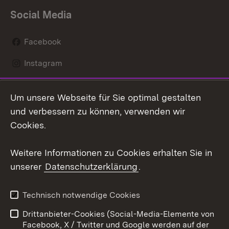
Social Media
Facebook
Instagram
LinkedIn
Um unsere Webseite für Sie optimal gestalten
Social Wall
und verbessern zu können, verwenden wir
Cookies.
Youtube
Weitere Informationen zu Cookies erhalten Sie in
Zum 
unserer
Datenschutzerklärung
.
Kontakt
Datenschutz
Erklärung zur
Benutzungshinweise
Technisch notwendige Cookies
Barrierefreiheit
Drittanbieter-Cookies (Social-Media-Elemente von
Impressum
Cookies
Facebook, X / Twitter und Google werden auf der