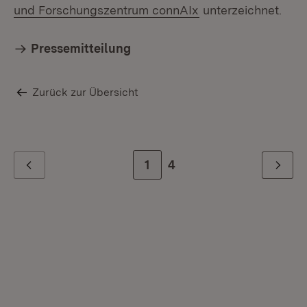
(Öffnet in neuem F
und Forschungszentrum connAIx
unterzeichnet.
Pressemitteilung
Zurück zur Übersicht
Zur Seite
1
Zur letzten Seite
4
Zurück
Weiter