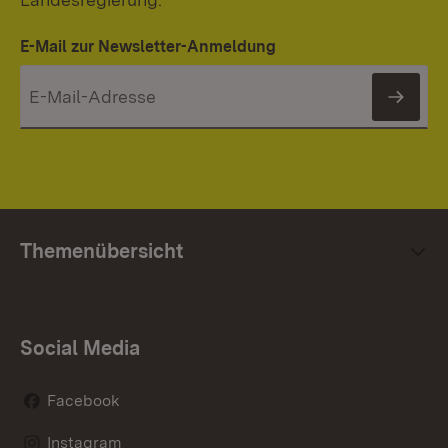
E-Mail zur Newsletter-Anmeldung
News
Themenübersicht
Social Media
Facebook
Instagram