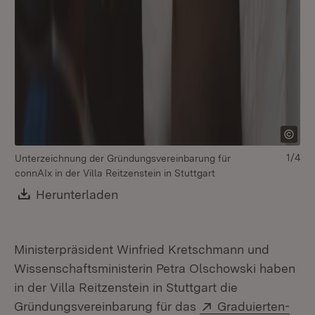
1/4
Unterzeichnung der Gründungsvereinbarung für
connAIx in der Villa Reitzenstein in Stuttgart
Download:
Herunterladen
(Öffnet in neuem Fenster)
Ministerpräsident Winfried Kretschmann und
Wissenschaftsministerin Petra Olschowski haben
in der Villa Reitzenstein in Stuttgart die
Extern:
Gründungsvereinbarung für das
Graduierten-