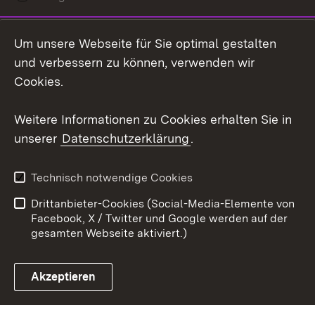
LinkedIn
Um unsere Webseite für Sie optimal gestalten
Social Wall
und verbessern zu können, verwenden wir
Cookies.
Youtube
Weitere Informationen zu Cookies erhalten Sie in
Zum 
unserer
Datenschutzerklärung
.
Kontakt
Datenschutz
Erklärung zur
Benutzungshinweise
Technisch notwendige Cookies
Barrierefreiheit
Drittanbieter-Cookies (Social-Media-Elemente von
Impressum
Cookies
Facebook, X / Twitter und Google werden auf der
gesamten Webseite aktiviert.)
Akzeptieren
Link zum Landesportal