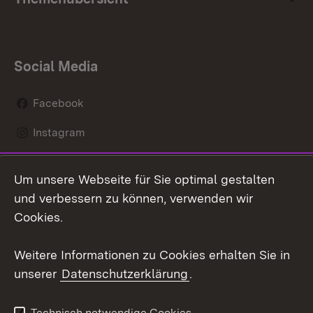
Social Media
Facebook
Instagram
LinkedIn
Um unsere Webseite für Sie optimal gestalten
Social Wall
und verbessern zu können, verwenden wir
Cookies.
Youtube
Weitere Informationen zu Cookies erhalten Sie in
Zum 
unserer
Datenschutzerklärung
.
Kontakt
Datenschutz
Erklärung zur
Benutzungshinweise
Technisch notwendige Cookies