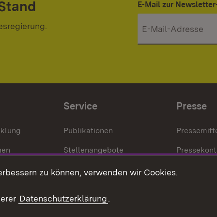
 Stand
E-Mail zur Newslett
esregierung.
Service
Presse
cklung
Publikationen
Pressemitt
nen
Stellenangebote
Pressekont
Kontakt
Mediathek
erbessern zu können, verwenden wir Cookies.
tz
Anfahrt
serer
Datenschutzerklärung
.