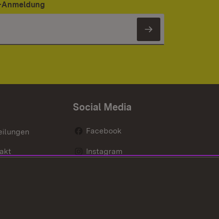
er-Anmeldung
Newsletter 
Social Media
Facebook
eilungen
akt
Instagram
LinkedIn
Social Wall
Youtube