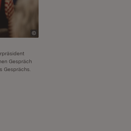
erpräsident
amen Gespräch
es Gesprächs.