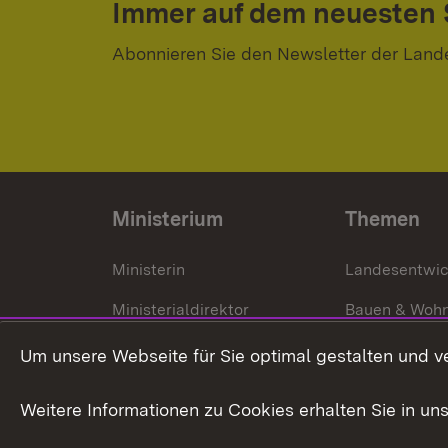
Immer auf dem neuesten
Abonnieren Sie den Newsletter der Land
Ministerium
Themen
Ministerin
Landesentwi
Ministerialdirektor
Bauen & Woh
Organisation und Aufgaben
Städtebau
Um unsere Webseite für Sie optimal gestalten und v
Denkmalschu
Weitere Informationen zu Cookies erhalten Sie in un