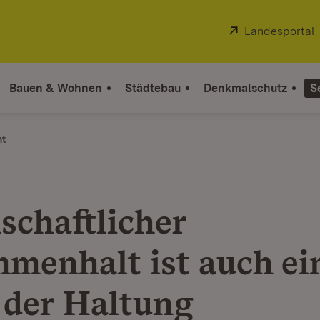
Extern:
Landesportal
Bauen & Wohnen
Städtebau
Denkmalschutz
S
ht
schaftlicher
menhalt ist auch ei
 der Haltung