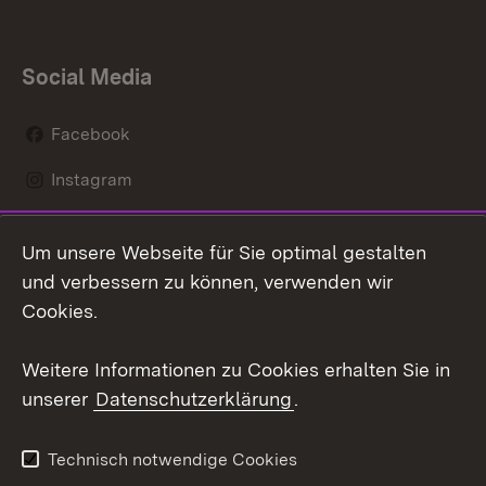
Social Media
Facebook
Instagram
LinkedIn
Um unsere Webseite für Sie optimal gestalten
Social Wall
und verbessern zu können, verwenden wir
Cookies.
Youtube
Weitere Informationen zu Cookies erhalten Sie in
Zum 
unserer
Datenschutzerklärung
.
Kontakt
Datenschutz
Erklärung zur
Benutzungshinweise
Technisch notwendige Cookies
Barrierefreiheit