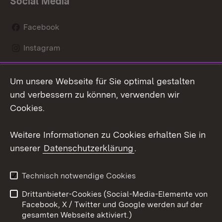
Social Media
Facebook
Instagram
LinkedIn
Um unsere Webseite für Sie optimal gestalten
Social Wall
und verbessern zu können, verwenden wir
Cookies.
Youtube
Weitere Informationen zu Cookies erhalten Sie in
Zum 
unserer
Datenschutzerklärung
.
Kontakt
Datenschutz
Erklärung zur
Benutzungshinweise
Technisch notwendige Cookies
Barrierefreiheit
Drittanbieter-Cookies (Social-Media-Elemente von
Impressum
Cookies
Facebook, X / Twitter und Google werden auf der
gesamten Webseite aktiviert.)