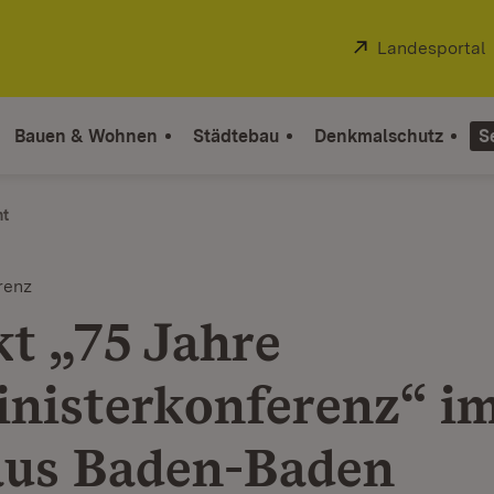
Extern:
Landesportal
Bauen & Wohnen
Städtebau
Denkmalschutz
S
ht
renz
kt „75 Jahre
nisterkonferenz“ i
us Baden-Baden