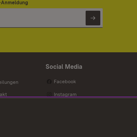
er-Anmeldung
Newsletter 
Social Media
Facebook
eilungen
akt
Instagram
LinkedIn
Social Wall
Youtube