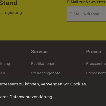
 Stand
E-Mail zur Newslett
esregierung.
Service
Presse
cklung
Publikationen
Pressemitt
nen
Stellenangebote
Pressekont
Kontakt
Mediathek
erbessern zu können, verwenden wir Cookies.
tz
Anfahrt
serer
Datenschutzerklärung
.