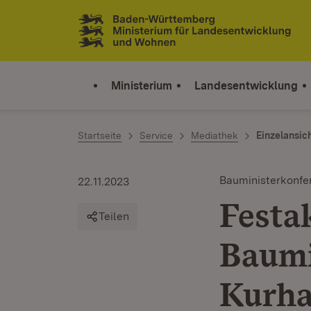
Zum Inhalt springen
Link zur Startseite
Ministerium
Landesentwicklung
Startseite
Service
Mediathek
Einzelansic
Bauministerkonfe
22.11.2023
Festa
Teilen
Baumi
Kurha