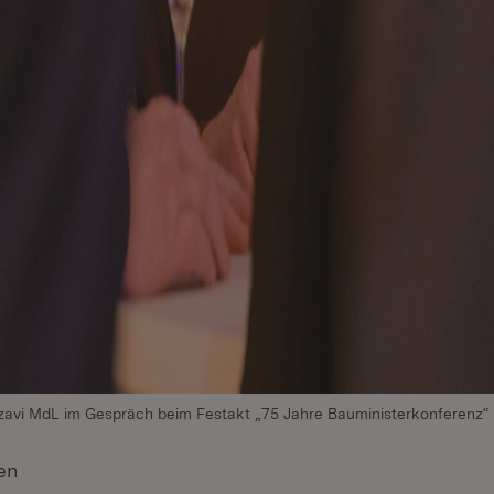
azavi MdL im Gespräch beim Festakt „75 Jahre Bauministerkonferenz“
en
(Öffnet in neuem Fenster)