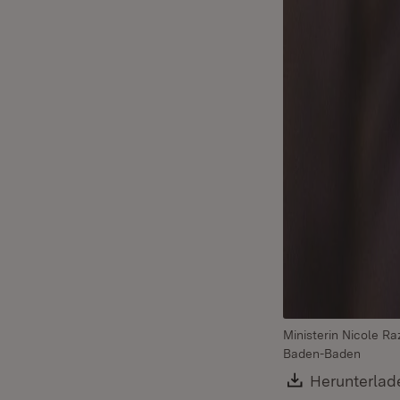
Ministerin Nicole R
Baden-Baden
Download:
Herunterlad