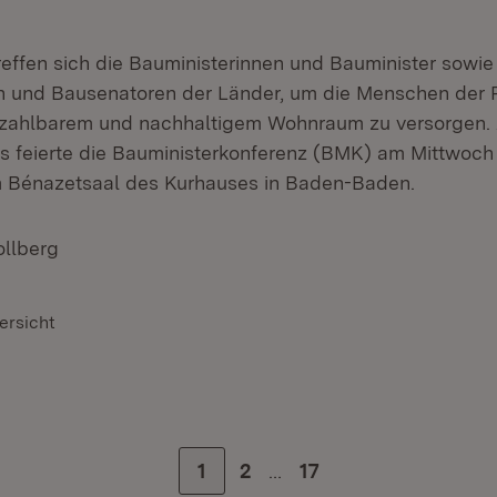
reffen sich die Bauministerinnen und Bauminister sowie
 und Bausenatoren der Länder, um die Menschen der 
ezahlbarem und nachhaltigem Wohnraum zu versorgen. 
s feierte die Bauministerkonferenz (BMK) am Mittwoch
m Bénazetsaal des Kurhauses in Baden-Baden.
ollberg
ersicht
…
Zur Seite
1
Zur Seite
2
Zur letzten Seite
17