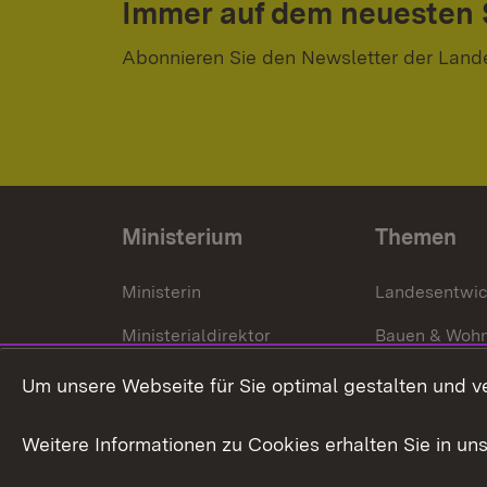
Immer auf dem neuesten
Abonnieren Sie den Newsletter der Land
Ministerium
Themen
Ministerin
Landesentwi
Ministerialdirektor
Bauen & Woh
Organisation und Aufgaben
Städtebau
Um unsere Webseite für Sie optimal gestalten und v
Denkmalschu
Weitere Informationen zu Cookies erhalten Sie in un