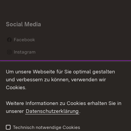
Social Media
Facebook
Instagram
LinkedIn
Um unsere Webseite für Sie optimal gestalten
Social Wall
und verbessern zu können, verwenden wir
Cookies.
Youtube
Weitere Informationen zu Cookies erhalten Sie in
Zum 
unserer
Datenschutzerklärung
.
Kontakt
Datenschutz
Erklärung zur
Benutzungshinweise
Technisch notwendige Cookies
Barrierefreiheit