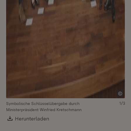
1/3
Symbolische Schlüsselübergabe durch
Mi
Ministerpräsident Winfried Kretschmann
An
Download:
Herunterladen
(Öffnet in neuem Fenster)