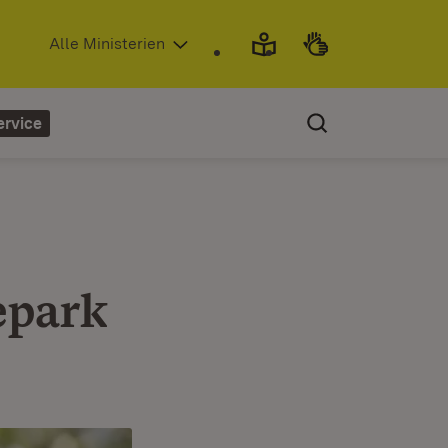
(Öffnet in neuem Fenster)
Alle Ministerien
ervice
epark