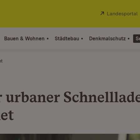
Extern:
Landesportal
Bauen & Wohnen
Städtebau
Denkmalschutz
S
ht
r urbaner Schnelllad
net