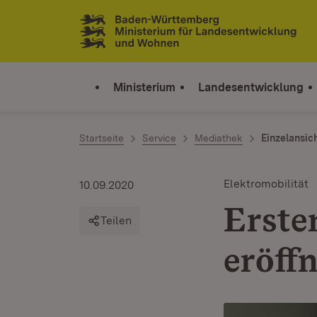
Zum Inhalt springen
Link zur Startseite
Ministerium
Landesentwicklung
Startseite
Service
Mediathek
Einzelansic
Elektromobilität
10.09.2020
Erste
Teilen
eröff