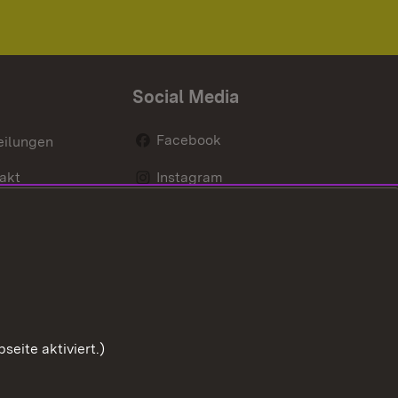
Social Media
Facebook
eilungen
akt
Instagram
LinkedIn
Social Wall
Youtube
eite aktiviert.)
Zum Sei
Benutzungshinweise
Impressum
Cookies