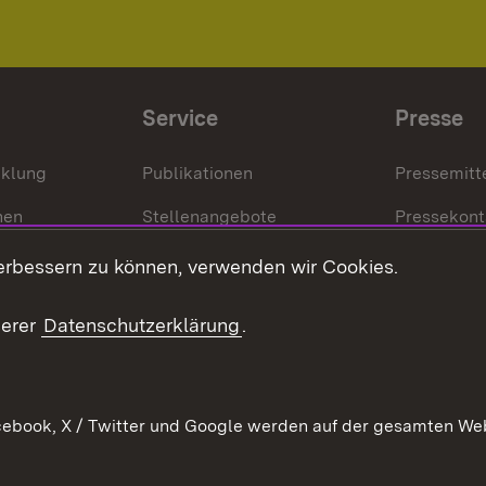
Service
Presse
cklung
Publikationen
Pressemitt
nen
Stellenangebote
Pressekont
Kontakt
Mediathek
erbessern zu können, verwenden wir Cookies.
tz
Anfahrt
serer
Datenschutzerklärung
.
ebook, X / Twitter und Google werden auf der gesamten Webs
Kontakt
Datenschutz
Erklärung zur Barrierefreiheit